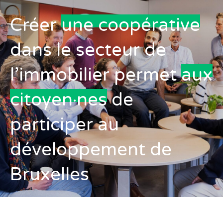
Créer
une coopérative
dans le secteur de
l’immobilier permet
aux
citoyen·nes
de
participer au
développement de
Bruxelles