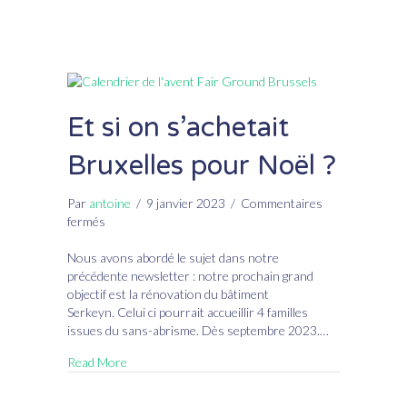
Et si on s’achetait
Bruxelles pour Noël ?
Par
antoine
/
9 janvier 2023
/
Commentaires
sur
fermés
Et
si
Nous avons abordé le sujet dans notre
on
précédente newsletter : notre prochain grand
s’achetait
objectif est la rénovation du bâtiment
Bruxelles
Serkeyn. Celui ci pourrait accueillir 4 familles
pour
issues du sans-abrisme. Dès septembre 2023.…
Noël
Read More
?