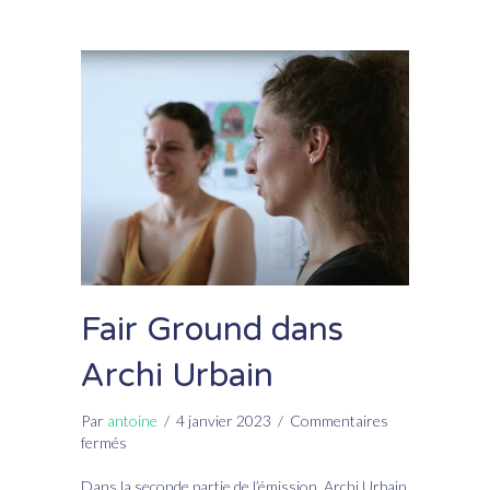
Fair Ground dans
Archi Urbain
Par
antoine
/
4 janvier 2023
/
Commentaires
sur
fermés
Fair
Ground
Dans la seconde partie de l’émission, Archi Urbain