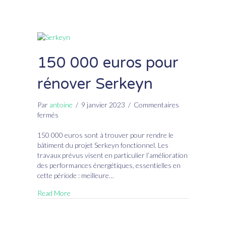
150 000 euros pour
rénover Serkeyn
Par
antoine
/
9 janvier 2023
/
Commentaires
sur
fermés
150
000
150 000 euros sont à trouver pour rendre le
euros
bâtiment du projet Serkeyn fonctionnel. Les
pour
travaux prévus visent en particulier l’amélioration
rénover
des performances énergétiques, essentielles en
Serkeyn
cette période : meilleure…
Read More