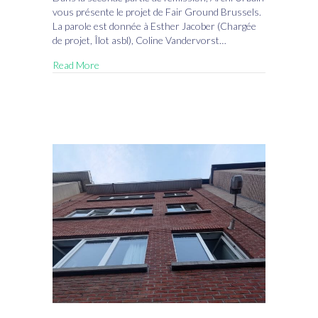
dans
vous présente le projet de Fair Ground Brussels.
Archi
La parole est donnée à Esther Jacober (Chargée
Urbain
de projet, Îlot asbl), Coline Vandervorst…
Read More