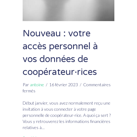
Nouveau : votre
accès personnel à
vos données de
coopérateur·rices
Par
antoine
/
16 février 2023
/
Commentaires
sur
fermés
Nouveau
:
Début janvier, vous avez normalement reçu une
votre
invitation à vous connecter à votre page
accès
personnelle de coopérateur·rice. A quoi ça sert ?
personnel
Vous y retrouverez les informations financières
à
relatives à…
vos