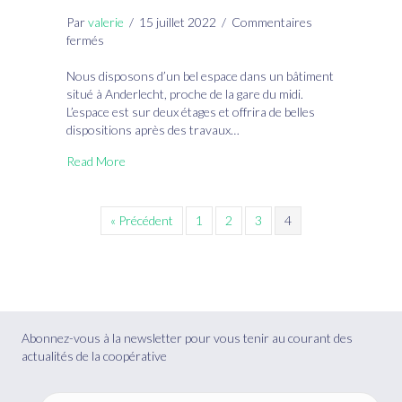
Par
valerie
/
15 juillet 2022
/
Commentaires
sur
fermés
Local
associatif
Nous disposons d’un bel espace dans un bâtiment
à
situé à Anderlecht, proche de la gare du midi.
Anderlecht
L’espace est sur deux étages et offrira de belles
dispositions après des travaux…
Read More
« Précédent
1
2
3
4
Abonnez-vous à la newsletter pour vous tenir au courant des
actualités de la coopérative