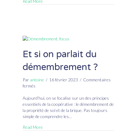
Read More
données
de
coopérateur·rices
Et si on parlait du
démembrement ?
Par
antoine
/
16 février 2023
/
Commentaires
sur
fermés
Et
si
Aujourd’hui, on se focalise sur un des principes
on
essentiels de la coopérative : le démembrement de
parlait
la propriété de sol et de la brique. Pas toujours
du
simple de comprendre les…
démembrement
Read More
?