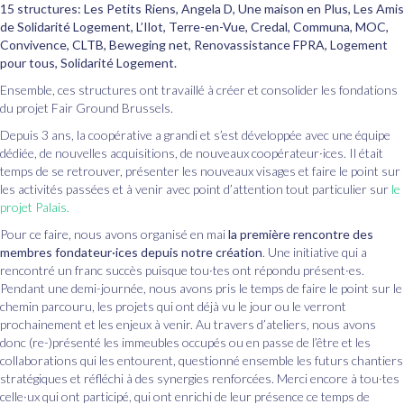
15 structures:
Les Petits Riens, Angela D, Une maison en Plus, Les Amis
de Solidarité Logement, L’Ilot, Terre-en-Vue, Credal, Communa, MOC,
Convivence, CLTB, Beweging net, Renovassistance FPRA, Logement
pour tous, Solidarité Logement.
Ensemble, ces structures ont travaillé à créer et consolider les fondations
du projet Fair Ground Brussels.
Depuis 3 ans, la coopérative a grandi et s’est développée avec une équipe
dédiée, de nouvelles acquisitions, de nouveaux coopérateur·ices. Il était
temps de se retrouver, présenter les nouveaux visages et faire le point sur
les activités passées et à venir avec point d’attention tout particulier sur
le
projet Palais.
Pour ce faire, nous avons organisé en mai
la première rencontre des
membres fondateur·ices depuis notre création
. Une initiative qui a
rencontré un franc succès puisque tou·tes ont répondu présent·es.
Pendant une demi-journée, nous avons pris le temps de faire le point sur le
chemin parcouru, les projets qui ont déjà vu le jour ou le verront
prochainement et les enjeux à venir. Au travers d’ateliers, nous avons
donc (re-)présenté les immeubles occupés ou en passe de l’être et les
collaborations qui les entourent, questionné ensemble les futurs chantiers
stratégiques et réfléchi à des synergies renforcées. Merci encore à tou·tes
celle·ux qui ont participé, qui ont enrichi de leur présence ce temps de