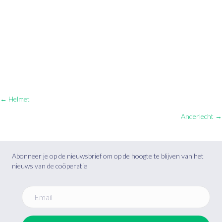
Posts
← Helmet
Anderlecht →
navigation
Abonneer je op de nieuwsbrief om op de hoogte te blijven van het
nieuws van de coöperatie