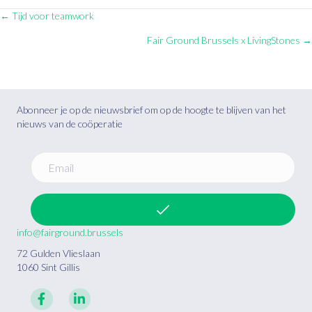
Posts
← Tijd voor teamwork
Fair Ground Brussels x LivingStones →
navigation
Abonneer je op de nieuwsbrief om op de hoogte te blijven van het
nieuws van de coöperatie
info@fairground.brussels
72 Gulden Vlieslaan
1060 Sint Gillis