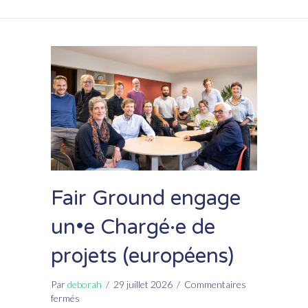
Fair Ground engage
un•e Chargé·e de
projets (européens)
Par
deborah
/
29 juillet 2026
/
Commentaires
sur
fermés