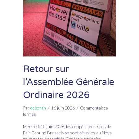
Retour sur
l’Assemblée Générale
Ordinaire 2026
Par
deborah
/
16 juin 2026
/
Commentaires
sur
fermés
Retour
sur
Mercredi 10 juin 2026, les coopérateur·rices de
l’Assemblée
Fair Ground Brussels se sont réuni·es au Nova
Générale
pour notre Assemblée Générale ordinaire.