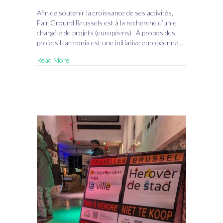
Fair
Ground
Afin de soutenir la croissance de ses activités,
engage
Fair Ground Brussels est à la recherche d’un·e
un•e
chargé·e de projets (européens) À propos des
Chargé·e
projets Harmonia est une initiative européenne…
de
Read More
projets
(européens)