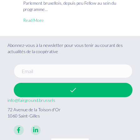
politique
Parlement bruxellois, depuis peu Fellow au sein du
urbaine
programme…
à
Read More
l’immobilier
solidaire
chez
Fair
Abonnez-vous à la newsletter pour vous tenir au courant des
Ground
actualités de la coopérative
info@fairground.brussels
72 Avenue de la Toison d'Or
1060 Saint-Gilles