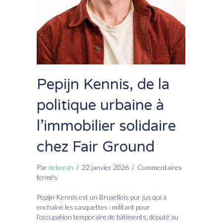
Pepijn Kennis, de la
politique urbaine à
l’immobilier solidaire
chez Fair Ground
Par
deborah
/
22 janvier 2026
/
Commentaires
sur
fermés
Pepijn
Kennis,
Pepijn Kennis est un Bruxellois pur jus qui a
de
enchaîné les casquettes : militant pour
la
l’occupation temporaire de bâtiments, député au