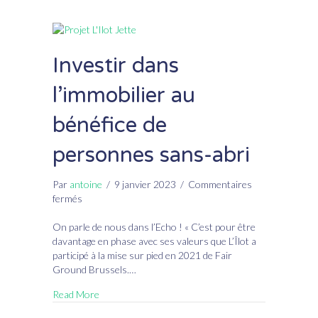
Investir dans
l’immobilier au
bénéfice de
personnes sans-abri
Par
antoine
/
9 janvier 2023
/
Commentaires
sur
fermés
Investir
dans
On parle de nous dans l’Echo ! « C’est pour être
l’immobilier
davantage en phase avec ses valeurs que L’Îlot a
au
participé à la mise sur pied en 2021 de Fair
bénéfice
Ground Brussels.…
de
Read More
personnes
sans-