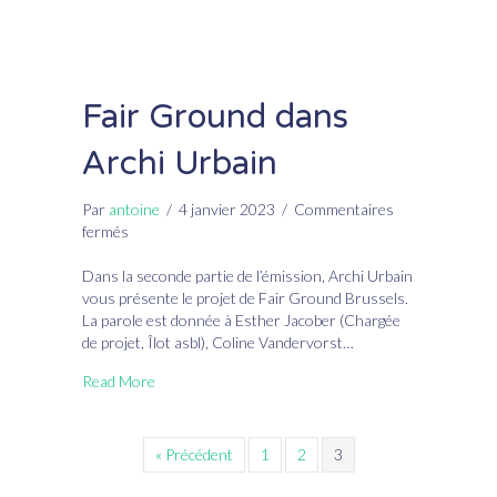
Fair Ground dans
Archi Urbain
Par
antoine
/
4 janvier 2023
/
Commentaires
sur
fermés
Fair
Ground
Dans la seconde partie de l’émission, Archi Urbain
dans
vous présente le projet de Fair Ground Brussels.
Archi
La parole est donnée à Esther Jacober (Chargée
Urbain
de projet, Îlot asbl), Coline Vandervorst…
Read More
« Précédent
1
2
3