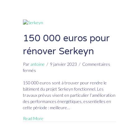
150 000 euros pour
rénover Serkeyn
Par
antoine
/
9 janvier 2023
/
Commentaires
sur
fermés
150
000
150 000 euros sont à trouver pour rendre le
euros
bâtiment du projet Serkeyn fonctionnel. Les
pour
travaux prévus visent en particulier l’amélioration
rénover
des performances énergétiques, essentielles en
Serkeyn
cette période : meilleure…
Read More