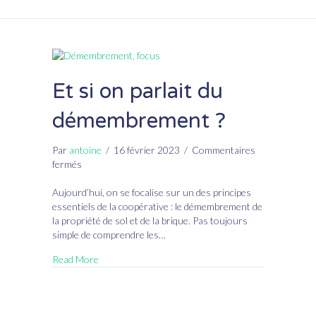
Et si on parlait du
démembrement ?
Par
antoine
/
16 février 2023
/
Commentaires
sur
fermés
Et
si
Aujourd’hui, on se focalise sur un des principes
on
essentiels de la coopérative : le démembrement de
parlait
la propriété de sol et de la brique. Pas toujours
du
simple de comprendre les…
démembrement
Read More
?