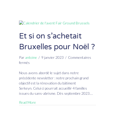
abri
Et si on s’achetait
Bruxelles pour Noël ?
Par
antoine
/
9 janvier 2023
/
Commentaires
sur
fermés
Et
si
Nous avons abordé le sujet dans notre
on
précédente newsletter : notre prochain grand
s’achetait
objectif est la rénovation du bâtiment
Bruxelles
Serkeyn. Celui ci pourrait accueillir 4 familles
pour
issues du sans-abrisme. Dès septembre 2023.…
Noël
Read More
?